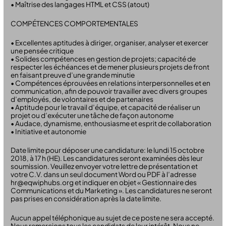
• Maîtrise des langages HTML et CSS (atout)
COMPÉTENCES COMPORTEMENTALES
• Excellentes aptitudes à diriger, organiser, analyser et exercer
une pensée critique
• Solides compétences en gestion de projets; capacité de
respecter les échéances et de mener plusieurs projets de front
en faisant preuve d’une grande minutie
• Compétences éprouvées en relations interpersonnelles et en
communication, afin de pouvoir travailler avec divers groupes
d’employés, de volontaires et de partenaires
• Aptitude pour le travail d’équipe, et capacité de réaliser un
projet ou d’exécuter une tâche de façon autonome
• Audace, dynamisme, enthousiasme et esprit de collaboration
• Initiative et autonomie
Date limite pour déposer une candidature: le lundi 15 octobre
2018, à 17 h (HE). Les candidatures seront examinées dès leur
soumission. Veuillez envoyer votre lettre de présentation et
votre C.V. dans un seul document Word ou PDF à l’adresse
hr@eqwiphubs.org et indiquer en objet « Gestionnaire des
Communications et du Marketing ». Les candidatures ne seront
pas prises en considération après la date limite.
Aucun appel téléphonique au sujet de ce poste ne sera accepté.
Nous remercions tous les candidats de leur intérêt. Nous ne