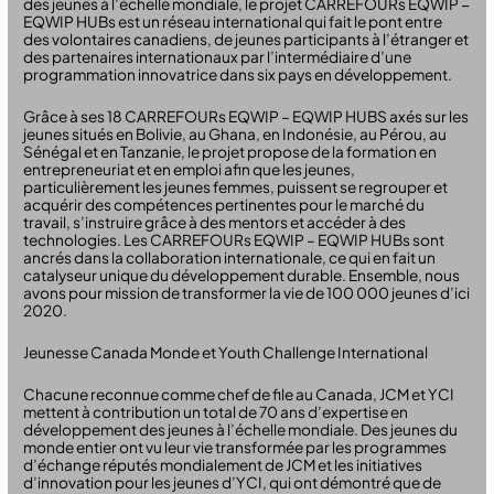
des jeunes à l’échelle mondiale, le projet CARREFOURs EQWIP −
EQWIP HUBs est un réseau international qui fait le pont entre
des volontaires canadiens, de jeunes participants à l’étranger et
des partenaires internationaux par l’intermédiaire d’une
programmation innovatrice dans six pays en développement.
Grâce à ses 18 CARREFOURs EQWIP – EQWIP HUBS axés sur les
jeunes situés en Bolivie, au Ghana, en Indonésie, au Pérou, au
Sénégal et en Tanzanie, le projet propose de la formation en
entrepreneuriat et en emploi afin que les jeunes,
particulièrement les jeunes femmes, puissent se regrouper et
acquérir des compétences pertinentes pour le marché du
travail, s’instruire grâce à des mentors et accéder à des
technologies. Les CARREFOURs EQWIP – EQWIP HUBs sont
ancrés dans la collaboration internationale, ce qui en fait un
catalyseur unique du développement durable. Ensemble, nous
avons pour mission de transformer la vie de 100 000 jeunes d’ici
2020.
Jeunesse Canada Monde et Youth Challenge International
Chacune reconnue comme chef de file au Canada, JCM et YCI
mettent à contribution un total de 70 ans d’expertise en
développement des jeunes à l’échelle mondiale. Des jeunes du
monde entier ont vu leur vie transformée par les programmes
d’échange réputés mondialement de JCM et les initiatives
d’innovation pour les jeunes d’YCI, qui ont démontré que de