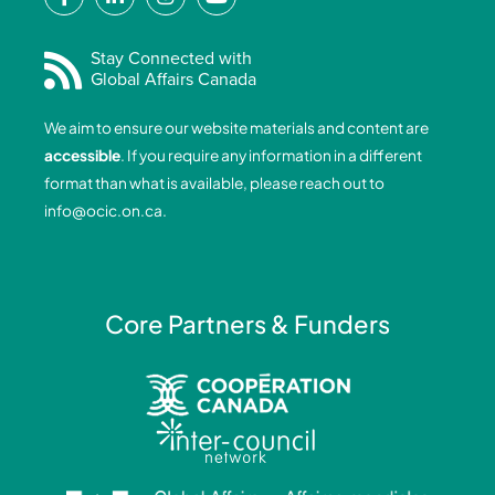
a
i
n
o
c
n
s
u
e
k
t
t
Stay Connected with
Global Affairs Canada
b
e
a
u
o
d
g
b
We aim to ensure our website materials and content are
o
i
r
e
accessible
. If you require any information in a different
k
n
a
format than what is available, please reach out to
-
-
m
info@ocic.on.ca
.
f
i
n
Core Partners & Funders