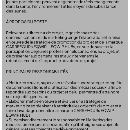
jeunes participants peuvent engendrer de réels changements
dans la santé, l’environnement et les moyens de subsistance
des jeunes.
À PROPOS DU POSTE
Relevant du directeur de projet, le gestionnaire des
communications et du marketing dirige l’élaboration et la mise
en œuvre de la stratégie de promotion du projet et de la marque
CARREFOURs EQWIP ─ EQWIP HUBs, en vue de susciter la
participation de jeunes professionnels canadiens au projet, et
de présenter aux partenaires et aux intervenants le
retentissement de l’approche novatrice du projet.
PRINCIPALES RESPONSABILITÉS
• Mettre en œuvre, superviser et évaluer une stratégie complète
de communications et d’utilisation des médias sociaux, afin de
répondre aux besoins du projet et de lui permettre d’atteindre
ses objectifs généraux
• Élaborer, mettre en œuvre et évaluer une stratégie de
marketing intégrée visant à atteindre les objectifs du projet et à
faire davantage connaître la marque CARREFOURs EQWIP –
EQWIP HUBs
• Superviser directement le responsable en Marketing des
médias numériques et sociaux, afin qu’il atteigne ses objectifs
généraux et ses objectifs de développement