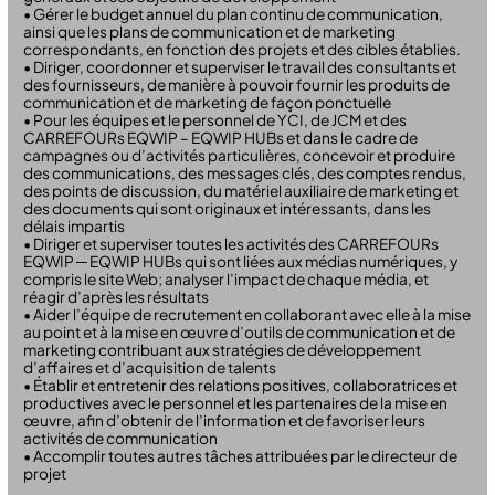
• Gérer le budget annuel du plan continu de communication,
ainsi que les plans de communication et de marketing
correspondants, en fonction des projets et des cibles établies.
• Diriger, coordonner et superviser le travail des consultants et
des fournisseurs, de manière à pouvoir fournir les produits de
communication et de marketing de façon ponctuelle
• Pour les équipes et le personnel de YCI, de JCM et des
CARREFOURs EQWIP – EQWIP HUBs et dans le cadre de
campagnes ou d’activités particulières, concevoir et produire
des communications, des messages clés, des comptes rendus,
des points de discussion, du matériel auxiliaire de marketing et
des documents qui sont originaux et intéressants, dans les
délais impartis
• Diriger et superviser toutes les activités des CARREFOURs
EQWIP ─ EQWIP HUBs qui sont liées aux médias numériques, y
compris le site Web; analyser l’impact de chaque média, et
réagir d’après les résultats
• Aider l’équipe de recrutement en collaborant avec elle à la mise
au point et à la mise en œuvre d’outils de communication et de
marketing contribuant aux stratégies de développement
d’affaires et d’acquisition de talents
• Établir et entretenir des relations positives, collaboratrices et
productives avec le personnel et les partenaires de la mise en
œuvre, afin d’obtenir de l’information et de favoriser leurs
activités de communication
• Accomplir toutes autres tâches attribuées par le directeur de
projet