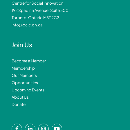
Centre for Social Innovation
192 Spadina Avenue, Suite 300
Toronto, Ontario M5T 2C2
info@ocic.on.ca
Join Us
Become a Member
Membership
Our Members
Opportunities
Upcoming Events
About Us
Donate
F
L
I
Y