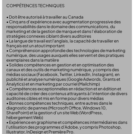
COMPÉTENCES TECHNIQUES
• Doit être autorisé à travailler au Canada
• Cinq ans d’expérience avec augmentation progressive des
responsabilités dans le domaine des communications, du
marketing et de la gestion de marque et dans l’élaboration de
stratégies connexes ciblant divers auditoires
• La langue de travail est l'anglais, la capacité de travailler en
français est un atout important
• Compréhension approfondie des technologies de marketing
numérique, des usages auxquels elles servent et des pratiques
exemplaires dans la matière
• Solides compétences en gestion et en optimisation des
canaux et des outils de marketing numérique, y compris des
médias sociaux (Facebook, Twitter, LinkedIn, Instagram), en
publicité et analyse numériques (Google Adwords, Grants et
Analytics) et en marketing par courriel (Mailchimp)
• Compétences exceptionnelles en rédaction et en édition et
capacité de créer des contenus attrayants à l’intention de divers
auditoires cibles et mis en forme pour divers médias
• Bonnes compétences techniques, entre autres dans le
diagnostic de pannes (Microsoft Office, Windows 10,
SharePoint) et la gestion d’un site Web (WordPress,
hébergement Web)
• Expérience en graphisme et compétences intermédiaires dans
l’utilisation des programmes d’Adobe, y compris Photoshop,
Illustrator, InDesign et Première Pro.