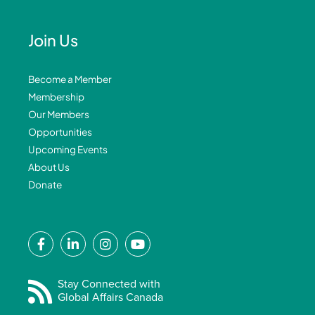
Join Us
Become a Member
Membership
Our Members
Opportunities
Upcoming Events
About Us
Donate
F
L
I
Y
a
i
n
o
c
n
s
u
e
k
t
t
Stay Connected with
Global Affairs Canada
b
e
a
u