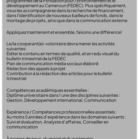
programmes de la Fondation pour l'Environnement et le
développement au Cameroun (FEDEC). Plus spécifiquement,
vous les accompagnerez dans la recherche de financement,
dans l'identification de nouveaux bailleurs de fonds, dans le
montage de projets, ainsi que dans la communication externe.
Appliquez maintenant et ensemble, faisons une différence!
Le/la cooperant(e)-volontaire devra mener les activités
suivantes :
Éditer le contenu en termes de qualité, et en redu visuel du
bulletin trimestriel de la FEDEC
Plan de communication média sociaux élaboré
Rédaction des appels à projet
Contribution à la rédaction des articles pour le bulletin
trimestriel
Compétences académiques essentielles :
Diplôme universitaire dans l’une des disciplines suivantes :
Gestion, Développement international, Communication
Expérience / Compétences professionnelles essentiels :
Au moins 5 années d’expérience dans les domaines suivants :
Suivi et évaluation, Analyste d’affaires, Conseiller en
communication
À propos de nous, du projet et du partenaire