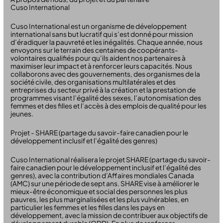
Cuso International
Cuso International est un organisme de développement
international sans but lucratif qui s’est donné pour mission
d’éradiquer la pauvreté et les inégalités. Chaque année, nous
envoyons sur le terrain des centaines de coopérants-
volontaires qualifiés pour qu’ils aident nos partenaires à
maximiser leur impact et à renforcer leurs capacités. Nous
collaborons avec des gouvernements, des organismes de la
société civile, des organisations multilatérales et des
entreprises du secteur privé à la création et la prestation de
programmes visant l’égalité des sexes, l’autonomisation des
femmes et des filles et l’accès à des emplois de qualité pour les
jeunes.
Projet - SHARE (partage du savoir-faire canadien pour le
développement inclusif et l’égalité des genres)
Cuso International réalisera le projet SHARE (partage du savoir-
faire canadien pour le développement inclusif et l’égalité des
genres), avec la contribution d’Affaires mondiales Canada
(AMC) sur une période de sept ans. SHARE vise à améliorer le
mieux-être économique et social des personnes les plus
pauvres, les plus marginalisées et les plus vulnérables, en
particulier les femmes et les filles dans les pays en
développement, avec la mission de contribuer aux objectifs de