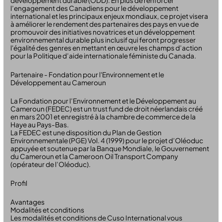
développement durable (ODD). En plus de renforcer
l’engagement des Canadiens pour le développement
international et les principaux enjeux mondiaux, ce projet visera
à améliorer le rendement des partenaires des pays en vue de
promouvoir des initiatives novatrices et un développement
environnemental durable plus inclusif qui feront progresser
l'égalité des genres en mettant en œuvre les champs d’action
pour la Politique d’aide internationale féministe du Canada.
Partenaire - Fondation pour l'Environnement et le
Développement au Cameroun
La Fondation pour l’Environnement et le Développement au
Cameroun (FEDEC) est un trust fund de droit néerlandais créé
en mars 2001 et enregistré à la chambre de commerce de la
Haye au Pays-Bas.
La FEDEC est une disposition du Plan de Gestion
Environnementale (PGE) Vol. 4 (1999) pour le projet d’Oléoduc
appuyée et soutenue par la Banque Mondiale, le Gouvernement
du Cameroun et la Cameroon Oil Transport Company
(opérateur de l’Oléoduc).
Profil
Avantages
Modalités et conditions
Les modalités et conditions de Cuso International vous