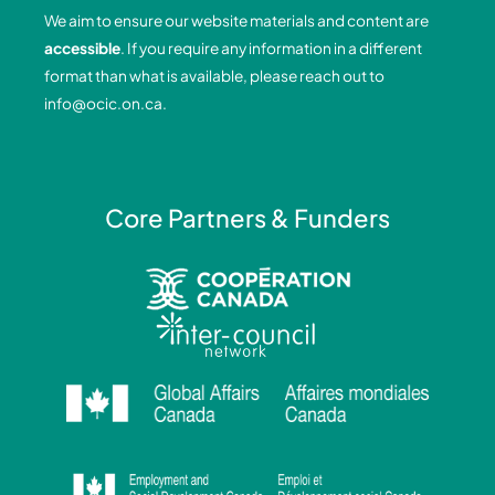
o
d
g
b
We aim to ensure our website materials and content are
o
i
r
e
accessible
. If you require any information in a different
k
n
a
format than what is available, please reach out to
-
-
m
info@ocic.on.ca
.
f
i
n
Core Partners & Funders