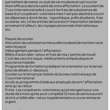
permettent de mener un style de vie modeste et sain tout en
étant efficace dans le cadre de votre affectation. Le soutient de
Cuso International aide à couvrir les frais de subsistance de
base d'un coopérant-volontaire mais n'est pas destiné à couvrir
les dépenses à domicile (ex. : hypothèque, prêts étudiants, frais
scolaires, etc.) ni les articles de luxe dont l’importation de biens
provenant d’ailleurs, les voyages personnels internationaux,
etc.
Paquet de soutien
Allocation de subsistance mensuelle modeste (le montant varie
selon le pays)
Hébergement pendant l’affectation
Billets d'avion aller-retour et frais de visa / permis de travail
Coût des vaccins requis, médicaments antipaludiques et
assurance maladie
Programme de formation prédépart et orientation sur le terrain
(plus de détails ci-dessous)
Soutien sur le terrain par le biais du bureau national pays de
Cuso International
Accès au programme d'aide aux employés durant l’affectation
ainsi qu’au retour
Prime : Les coopérants-volontaires qui prolongent pour une
durée de 6 mois après avoir complété 12 mois de service auront
droit à un billet aller-retour supplémentaire ou à une remise en
argent.