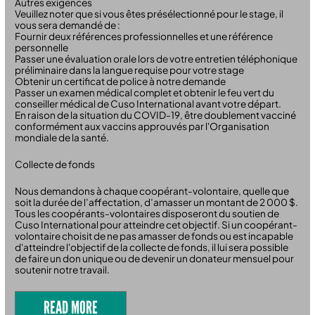
Autres exigences
Veuillez noter que si vous êtes présélectionné pour le stage, il
vous sera demandé de :
Fournir deux références professionnelles et une référence
personnelle
Passer une évaluation orale lors de votre entretien téléphonique
préliminaire dans la langue requise pour votre stage
Obtenir un certificat de police à notre demande
Passer un examen médical complet et obtenir le feu vert du
conseiller médical de Cuso International avant votre départ.
En raison de la situation du COVID-19, être doublement vacciné
conformément aux vaccins approuvés par l'Organisation
mondiale de la santé.
Collecte de fonds
Nous demandons à chaque coopérant-volontaire, quelle que
soit la durée de l’affectation, d’amasser un montant de 2 000 $.
Tous les coopérants-volontaires disposeront du soutien de
Cuso International pour atteindre cet objectif. Si un coopérant-
volontaire choisit de ne pas amasser de fonds ou est incapable
d'atteindre l'objectif de la collecte de fonds, il lui sera possible
de faire un don unique ou de devenir un donateur mensuel pour
soutenir notre travail.
READ MORE